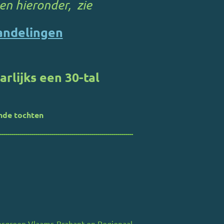
en hieronder, zie
andelingen
rlijks een 30-tal
nde tochten
-------------------------------------------------------------------
osgroep Vlaams-Brabant en Regionaal