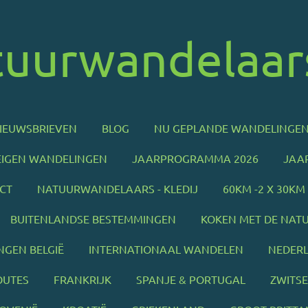
tuurwandelaar
NIEUWSBRIEVEN
BLOG
NU GEPLANDE WANDELINGE
EIGEN WANDELINGEN
JAARPROGRAMMA 2026
JAA
CT
NATUURWANDELAARS - KLEDIJ
60KM -2 X 30K
BUITENLANDSE BESTEMMINGEN
KOKEN MET DE NAT
NGEN BELGIË
INTERNATIONAAL WANDELEN
NEDER
OUTES
FRANKRIJK
SPANJE & PORTUGAL
ZWITS