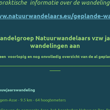
praktische informatie over de wandeling
ww.natuurwandelaars.eu/geplande-w
Wandelgroep Natuurwandelaars vzw jaa
wandelingen aan
een voorlopig en nog onvolledig overzicht van de al gepla
----------------------------------------------------------------------------------------------------------------
-----------
euwjaarswandeling
gem-Asse - 9.5 km - 64 hoogtemeters
eling van de gemeente Asse, het Agentschap Natuur en Bos, B