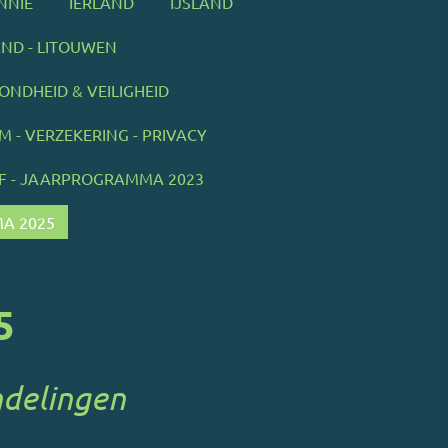
NNIË
IERLAND
IJSLAND
AND - LITOUWEN
NDHEID & VEILIGHEID
 - VERZEKERING - PRIVACY
F - JAARPROGRAMMA 2023
A 2025
5
ndelingen