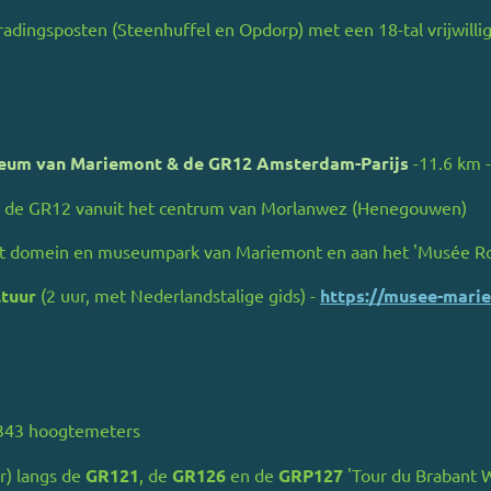
dingsposten (Steenhuffel en Opdorp) met een 18-tal vrijwillig
seum van Mariemont & de GR12 Amsterdam-Parijs
-11.6 km 
n de GR12 vanuit het centrum van Morlanwez (Henegouwen)
et domein en museumpark van Mariemont en aan het 'Musée Ro
ltuur
(2 uur, met Nederlandstalige gids) -
https://musee-mari
 343 hoogtemeters
r) langs de
GR121
, de
GR126
en de
GRP127
'Tour du Brabant W