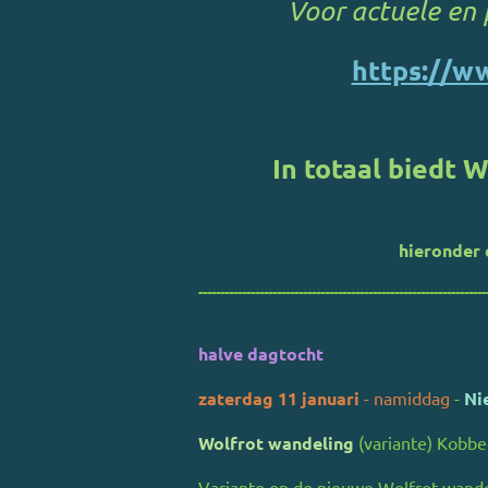
Voor actuele en 
https://w
In totaal biedt 
hieronder 
------------------------------------------------------------------
halve dagtocht
zaterdag 11 januari
- namiddag
-
Ni
Wolfrot wandeling
(variante) Kobbe
Variante op de nieuwe Wolfrot wand