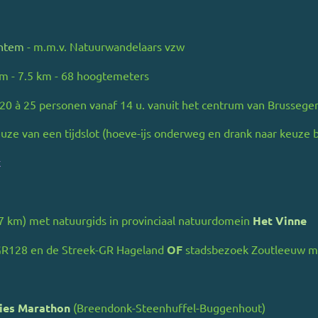
htem
- m.m.v. Natuurwandelaars vzw
m - 7.5 km - 68 hoogtemeters
 20 à 25 personen vanaf 14 u. vanuit het centrum van Brusseg
uze van een tijdslot (hoeve-ijs onderweg en drank naar keuze 
k
 km) met natuurgids in provinciaal natuurdomein
Het Vinne
GR128 en de Streek-GR Hageland
OF
stadsbezoek Zoutleeuw m
ies Marathon
(Breendonk-Steenhuffel-Buggenhout)