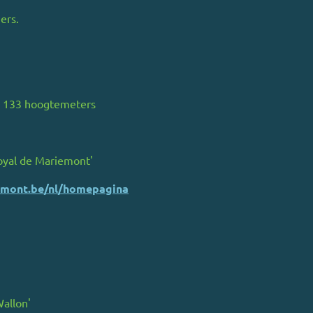
ers.
- 133 hoogtemeters
yal de Mariemont'
emont.be/nl/homepagina
allon'