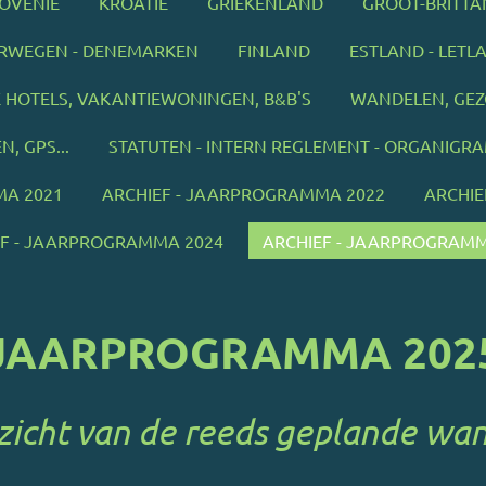
OVENIË
KROATIË
GRIEKENLAND
GROOT-BRITTA
RWEGEN - DENEMARKEN
FINLAND
ESTLAND - LETL
 HOTELS, VAKANTIEWONINGEN, B&B'S
WANDELEN, GEZO
, GPS...
STATUTEN - INTERN REGLEMENT - ORGANIGRAM
MA 2021
ARCHIEF - JAARPROGRAMMA 2022
ARCHIE
EF - JAARPROGRAMMA 2024
ARCHIEF - JAARPROGRAMM
JAARPROGRAMMA 202
zicht van de reeds geplande wa