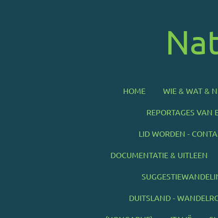
Ga
direct
Na
naar
de
hoofdinhoud
HOME
WIE & WAT & 
REPORTAGES VAN 
LID WORDEN - CONTA
DOCUMENTATIE & UITLEEN
SUGGESTIEWANDELI
DUITSLAND - WANDELR