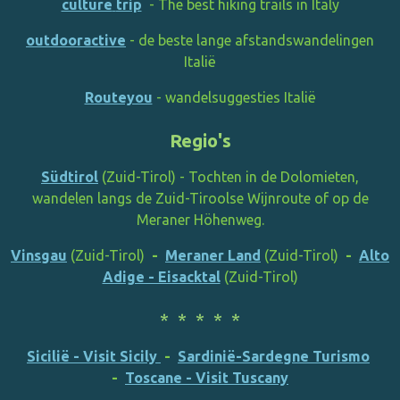
culture
trip
- The best hiking trails in Italy
outdooractive
- de beste lange afstandswandelingen
Italië
Routeyou
- wandelsuggesties Italië
Regio's
Südtirol
(Zuid-Tirol) - Tochten in de Dolomieten,
wandelen langs de Zuid-Tiroolse Wijnroute of op de
Meraner Höhenweg.
Vinsgau
(Zuid-Tirol)
-
Meraner Land
(Zuid-Tirol)
-
Alto
Adige - Eisacktal
(Zuid-Tirol)
* * * * *
Sicilië - Visit Sicily
-
Sardinië-Sardegne Turismo
-
Toscane - Visit Tuscany